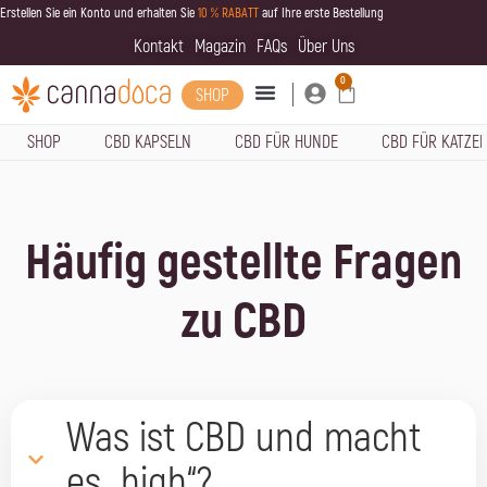
Erstellen Sie ein Konto und erhalten Sie
10 % RABATT
auf Ihre erste Bestellung
Kontakt
Magazin
FAQs
Über Uns
0
SHOP
SHOP
CBD KAPSELN
CBD FÜR HUNDE
CBD FÜR KATZE
Häufig gestellte Fragen
zu CBD
Was ist CBD und macht
es „high“?