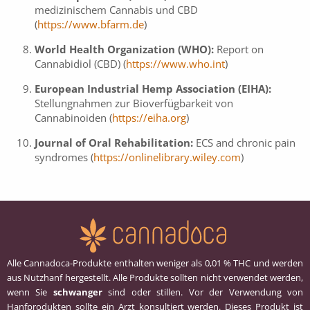
medizinischem Cannabis und CBD
(
https://www.bfarm.de
)
World Health Organization (WHO):
Report on
Cannabidiol (CBD) (
https://www.who.int
)
European Industrial Hemp Association (EIHA):
Stellungnahmen zur Bioverfügbarkeit von
Cannabinoiden (
https://eiha.org
)
Journal of Oral Rehabilitation:
ECS and chronic pain
syndromes (
https://onlinelibrary.wiley.com
)
Alle Cannadoca-Produkte enthalten weniger als 0,01 % THC und werden
aus Nutzhanf hergestellt. Alle Produkte sollten nicht verwendet werden,
wenn Sie
schwanger
sind oder stillen. Vor der Verwendung von
Hanfprodukten sollte ein Arzt konsultiert werden. Dieses Produkt ist