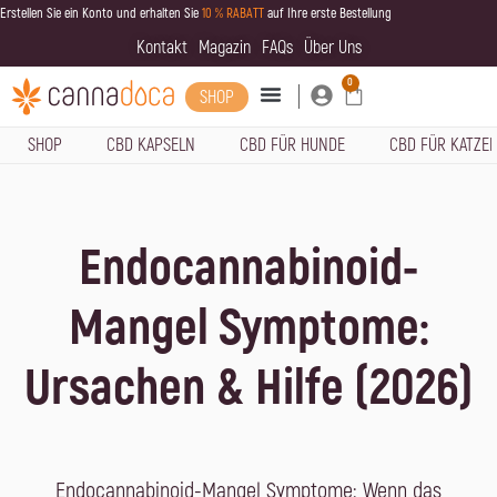
Erstellen Sie ein Konto und erhalten Sie
10 % RABATT
auf Ihre erste Bestellung
Kontakt
Magazin
FAQs
Über Uns
0
SHOP
SHOP
CBD KAPSELN
CBD FÜR HUNDE
CBD FÜR KATZE
Endocannabinoid-
Mangel Symptome:
Ursachen & Hilfe (2026)
Endocannabinoid-Mangel Symptome: Wenn das