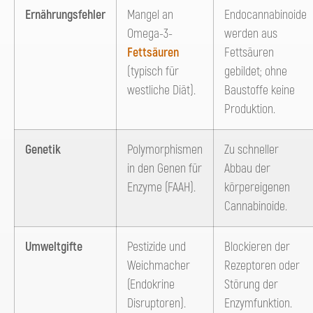
Ernährungsfehler
Mangel an
Endocannabinoide
Omega-3-
werden aus
Fettsäuren
Fettsäuren
(typisch für
gebildet; ohne
westliche Diät).
Baustoffe keine
Produktion.
Genetik
Polymorphismen
Zu schneller
in den Genen für
Abbau der
Enzyme (FAAH).
körpereigenen
Cannabinoide.
Umweltgifte
Pestizide und
Blockieren der
Weichmacher
Rezeptoren oder
(Endokrine
Störung der
Disruptoren).
Enzymfunktion.