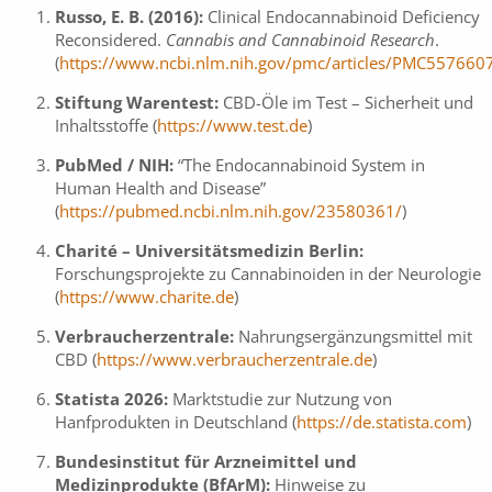
Russo, E. B. (2016):
Clinical Endocannabinoid Deficiency
Reconsidered.
Cannabis and Cannabinoid Research
.
(
https://www.ncbi.nlm.nih.gov/pmc/articles/PMC557660
Stiftung Warentest:
CBD-Öle im Test – Sicherheit und
Inhaltsstoffe (
https://www.test.de
)
PubMed / NIH:
“The Endocannabinoid System in
Human Health and Disease”
(
https://pubmed.ncbi.nlm.nih.gov/23580361/
)
Charité – Universitätsmedizin Berlin:
Forschungsprojekte zu Cannabinoiden in der Neurologie
(
https://www.charite.de
)
Verbraucherzentrale:
Nahrungsergänzungsmittel mit
CBD (
https://www.verbraucherzentrale.de
)
Statista 2026:
Marktstudie zur Nutzung von
Hanfprodukten in Deutschland (
https://de.statista.com
)
Bundesinstitut für Arzneimittel und
Medizinprodukte (BfArM):
Hinweise zu