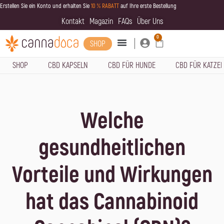
Erstellen Sie ein Konto und erhalten Sie
10 % RABATT
auf Ihre erste Bestellung
Kontakt
Magazin
FAQs
Über Uns
0
SHOP
SHOP
CBD KAPSELN
CBD FÜR HUNDE
CBD FÜR KATZE
Welche
gesundheitlichen
Vorteile und Wirkungen
hat das Cannabinoid