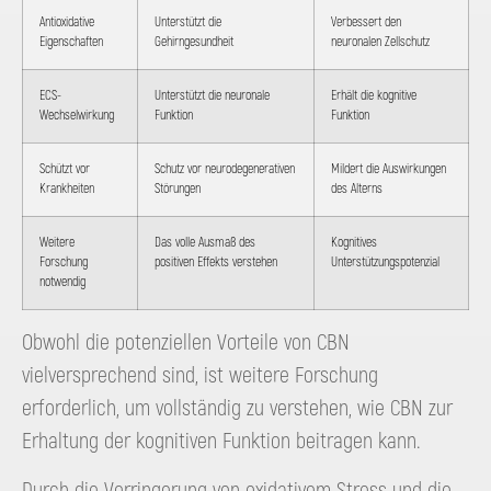
Antioxidative
Unterstützt die
Verbessert den
Eigenschaften
Gehirngesundheit
neuronalen Zellschutz
ECS-
Unterstützt die neuronale
Erhält die kognitive
Wechselwirkung
Funktion
Funktion
Schützt vor
Schutz vor neurodegenerativen
Mildert die Auswirkungen
Krankheiten
Störungen
des Alterns
Weitere
Das volle Ausmaß des
Kognitives
Forschung
positiven Effekts verstehen
Unterstützungspotenzial
notwendig
Obwohl die potenziellen Vorteile von CBN
vielversprechend sind, ist weitere Forschung
erforderlich, um vollständig zu verstehen, wie CBN zur
Erhaltung der kognitiven Funktion beitragen kann.
Durch die Verringerung von oxidativem Stress und die